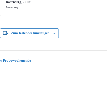
Rottenburg
,
72108
Germany
Zum Kalender hinzufügen
V
«
Probewochenende
e
r
a
n
s
t
a
l
t
u